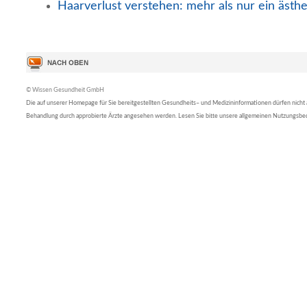
Haarverlust verstehen: mehr als nur ein ästh
© Wissen Gesundheit GmbH
Die auf unserer Homepage für Sie bereitgestellten Gesundheits– und Medizininformationen dürfen nicht al
Behandlung durch approbierte Ärzte angesehen werden. Lesen Sie bitte unsere allgemeinen Nutzungsb