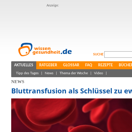
Anzeige:
SUCHE
AKTUELLES
RATGEBER
GLOSSAR
FAQ
REZEPTE
BÜCHE
Tipp des Tages
|
News
|
Thema der Woche
|
Video
|
NEWS
Bluttransfusion als Schlüssel zu e