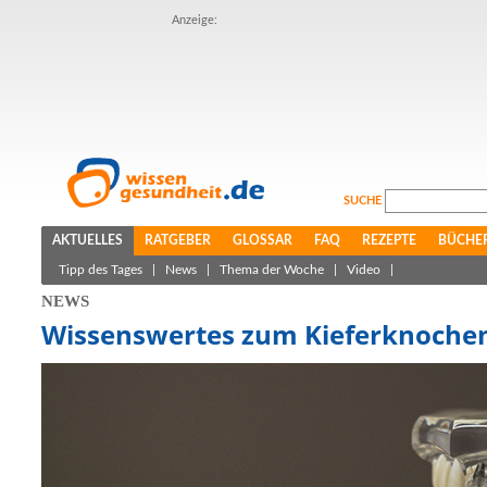
Anzeige:
SUCHE
AKTUELLES
RATGEBER
GLOSSAR
FAQ
REZEPTE
BÜCHE
Tipp des Tages
|
News
|
Thema der Woche
|
Video
|
NEWS
Wissenswertes zum Kieferknoche