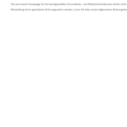
Die auf unserer Homepage für Sie bereitgestellten Gesundheits– und Medizininformationen dürfen nicht al
Behandlung durch approbierte Ärzte angesehen werden. Lesen Sie bitte unsere allgemeinen Nutzungsb