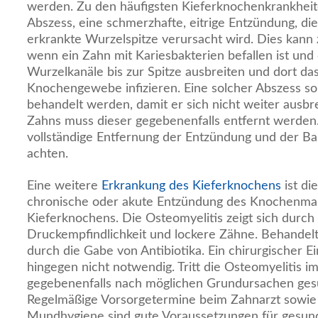
werden. Zu den häufigsten Kieferknochenkrankheit
Abszess, eine schmerzhafte, eitrige Entzündung, di
erkrankte Wurzelspitze verursacht wird. Dies kann z
wenn ein Zahn mit Kariesbakterien befallen ist und 
Wurzelkanäle bis zur Spitze ausbreiten und dort d
Knochengewebe infizieren. Eine solcher Abszess sol
behandelt werden, damit er sich nicht weiter ausbr
Zahns muss dieser gegebenenfalls entfernt werden. I
vollständige Entfernung der Entzündung und der Ba
achten.
Eine weitere
Erkrankung des Kieferknochens
ist di
chronische oder akute Entzündung des Knochenma
Kieferknochens. Die Osteomyelitis zeigt sich dur
Druckempfindlichkeit und lockere Zähne. Behandel
durch die Gabe von Antibiotika. Ein chirurgischer Ein
hingegen nicht notwendig. Tritt die Osteomyelitis 
gegebenenfalls nach möglichen Grundursachen ges
Regelmäßige Vorsorgetermine beim Zahnarzt sowie
Mundhygiene sind gute Voraussetzungen für gesund