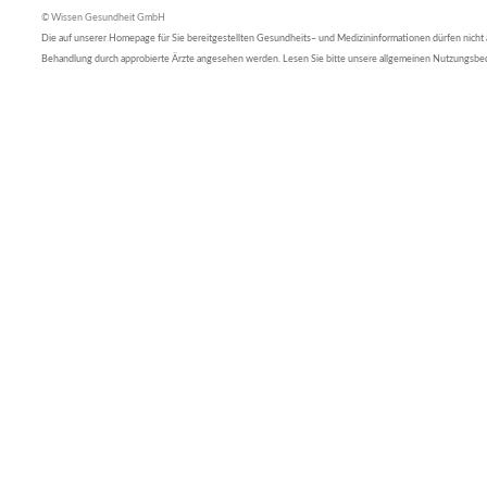
© Wissen Gesundheit GmbH
Die auf unserer Homepage für Sie bereitgestellten Gesundheits– und Medizininformationen dürfen nicht al
Behandlung durch approbierte Ärzte angesehen werden. Lesen Sie bitte unsere allgemeinen Nutzungsb