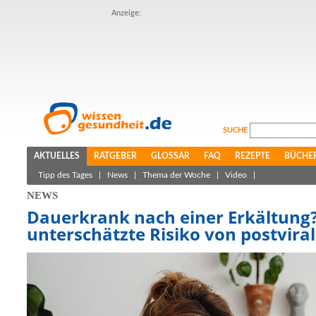
Anzeige:
SUCHE
AKTUELLES
RATGEBER
GLOSSAR
FAQ
REZEPTE
BÜCHE
Tipp des Tages
|
News
|
Thema der Woche
|
Video
|
NEWS
Dauerkrank nach einer Erkältung
unterschätzte Risiko von postvir