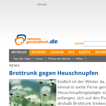
Anzeige:
SUCHE
AKTUELLES
RATGEBER
GLOSSAR
FAQ
REZEPTE
BÜCHE
Tipp des Tages
|
News
|
Thema der Woche
|
Video
|
NEWS
Brottrunk gegen Heuschnupfen
Endlich ist der Winter da, 
einmal in weite Ferne ge
Heuschnupfengeplagte sol
anfangen, sich auf den Po
deshalb Brottrunk trinken.