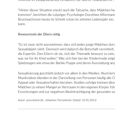
Minirock im Leopardendruck zu kaufen, nur weil er rosafarben ist",
"Hinter dieser Situation steckt auch die Tatsache, dass Mädchen he
kommen", berichtet die Leipziger Psychologin Dorothee Alfermann.
Brustwachstum heute im Schnitt schon im zehnten Lebensjahr ein
kann.
Bewusstsein der Eltern nötig
"Es ist zwar nicht anzunehmen, dass sich jedes junge Mädchen durc
Sexualobjekt sieht. Dennoch wird dadurch die Botschaft vermittelt, d
die Expertin. Den Eltern rät sie, sich der Thematik bewusst zu sein.
was sie für ihr Kind wollen." Was sich hier bei der Kindermode zeigt,
Spielzeugen wie etwa der Barbie-Puppe und deren Ausstattung anz
Sexualisierung geschieht jedoch vor allem in den Medien. Illustri
Musikvideos blenden in der Darstellung von Personen häufig alle Cha
Appeal oder Sexualverhalten beruhen. Studien zufolge können dies
Mädchen zu einem Mangel an Vertrauen in den eigenen Körper füh
Essstörungen und zur negativen Beeinträchtigung der gesunden se
Autor: pressetext.de, Johannes Pernsteiner (Stand: 10.05.2011)