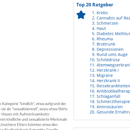
Top 20 Ratgeber
Krebs
Cannabis auf Re
Schmerzen
Haut
Diabetes Mellitu
Rheuma
Brottrunk
Depressionen
Rund ums Auge
Schilddrüse
Atemwegserkran
Herzkrank I
Migräne
Herzkrank II
Reisekrankheite
Antibiotikathera
Schlaganfall
Schmerztherapie
 Kategorie "kindlich", etwa aufgrund der
Aminosäuren
ie als "sexualisierend", wozu etwa Shirts
Gesunde Ernähr
er Hosen mit Aufmerksamkeits-
en kindliche und sexualisierte Merkmale
 "Unsichere Eltern könnten etwa den