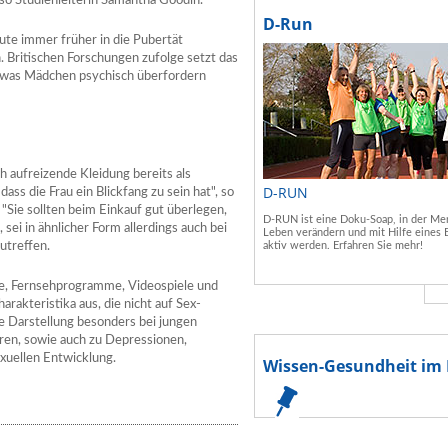
 so Studienleiterin Samantha Goodin.
D-Run
ute immer früher in die Pubertät
 Britischen Forschungen zufolge setzt das
, was Mädchen psychisch überfordern
h aufreizende Kleidung bereits als
D-RUN
ass die Frau ein Blickfang zu sein hat", so
 "Sie sollten beim Einkauf gut überlegen,
D-RUN ist eine Doku-Soap, in der Men
 sei in ähnlicher Form allerdings auch bei
Leben verändern und mit Hilfe eines 
utreffen.
aktiv werden. Erfahren Sie mehr!
erte, Fernsehprogramme, Videospiele und
rakteristika aus, die nicht auf Sex-
e Darstellung besonders bei jungen
ren, sowie auch zu Depressionen,
xuellen Entwicklung.
Wissen-Gesundheit im 