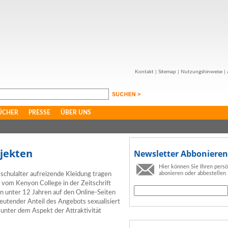
Kontakt
|
Sitemap
|
Nutzungshinweise
|
ÜCHER
PRESSE
ÜBER UNS
jekten
Newsletter Abbonieren
Hier können Sie Ihren pers
abonieren oder abbestellen
schulalter aufreizende Kleidung tragen
vom Kenyon College in der Zeitschrift
n unter 12 Jahren auf den Online-Seiten
utender Anteil des Angebots sexualisiert
 unter dem Aspekt der Attraktivität