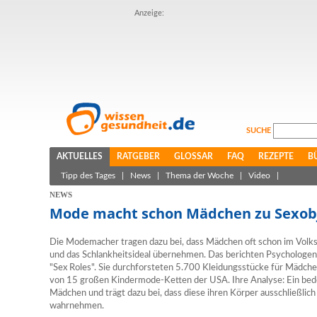
Anzeige:
SUCHE
AKTUELLES
RATGEBER
GLOSSAR
FAQ
REZEPTE
B
Tipp des Tages
|
News
|
Thema der Woche
|
Video
|
NEWS
Mode macht schon Mädchen zu Sexob
Die Modemacher tragen dazu bei, dass Mädchen oft schon im Volks
und das Schlankheitsideal übernehmen. Das berichten Psychologen 
"Sex Roles". Sie durchforsteten 5.700 Kleidungsstücke für Mädche
von 15 großen Kindermode-Ketten der USA. Ihre Analyse: Ein bede
Mädchen und trägt dazu bei, dass diese ihren Körper ausschließlich
wahrnehmen.