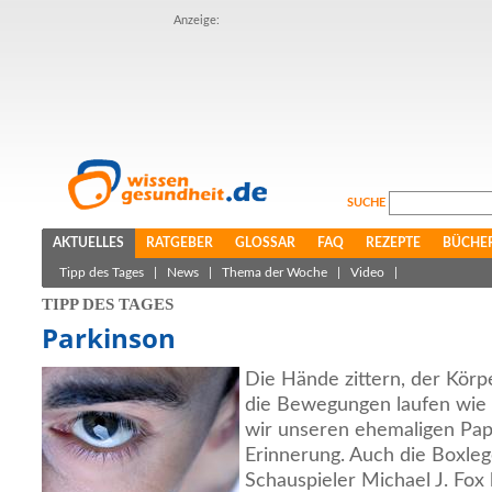
Anzeige:
SUCHE
AKTUELLES
RATGEBER
GLOSSAR
FAQ
REZEPTE
BÜCHE
Tipp des Tages
|
News
|
Thema der Woche
|
Video
|
TIPP DES TAGES
Parkinson
Die Hände zittern, der Körp
die Bewegungen laufen wie i
wir unseren ehemaligen Paps
Erinnerung. Auch die Boxl
Schauspieler Michael J. Fox 