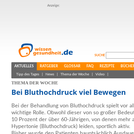
Anzeige:
SUCHE
AKTUELLES
RATGEBER
GLOSSAR
FAQ
REZEPTE
BÜCHE
Tipp des Tages
|
News
|
Thema der Woche
|
Video
|
THEMA DER WOCHE
Bei Bluthochdruck viel Bewegen
Bei der Behandlung von Bluthochdruck spielt vor a
wichtige Rolle. Obwohl dieser von so großer Bedeut
10 Prozent der über 60-Jährigen, von denen mehr al
Hypertonie (Bluthochdruck) leiden, sportlich aktiv.
Bisher wurde den Patienten hauptsächlich Ausdaue