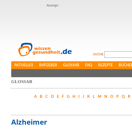
Anzeige:
SUCHE
AKTUELLES
RATGEBER
GLOSSAR
FAQ
REZEPTE
BÜCHE
GLOSSAR
A
B
C
D
E
F
G
H
I
J
K
L
M
N
O
P
Q
R
Alzheimer