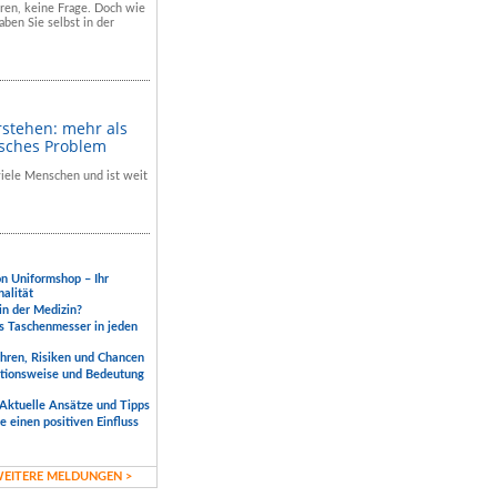
hren, keine Frage. Doch wie
aben Sie selbst in der
rstehen: mehr als
isches Problem
 viele Menschen und ist weit
.
on Uniformshop – Ihr
nalität
 in der Medizin?
s Taschenmesser in jeden
ahren, Risiken und Chancen
ktionsweise und Bedeutung
Aktuelle Ansätze und Tipps
 einen positiven Einfluss
EITERE MELDUNGEN >