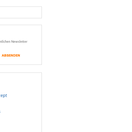
önlichen Newsletter
zept
s