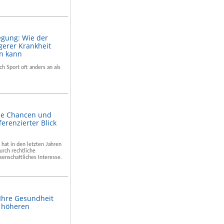
egung: Wie der
gerer Krankheit
en kann
ch Sport oft anders an als
he Chancen und
ferenzierter Blick
 hat in den letzten Jahren
rch rechtliche
enschaftliches Interesse.
 Ihre Gesundheit
m höheren