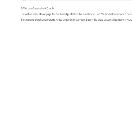
© Wissen Gesundheit GmbH
Die auf unserer Homepage für Sie bereitgestellten Gesundheits– und Medizininformationen dürfen 
Behandlung durch approbierte Ärzte angesehen werden. Lesen Sie bitte unsere allgemeinen Nu