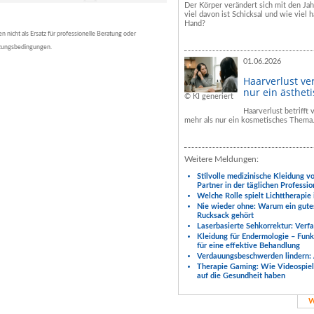
Der Körper verändert sich mit den Ja
viel davon ist Schicksal und wie viel h
Hand?
nicht als Ersatz für professionelle Beratung oder
tzungsbedingungen.
01.06.2026
Haarverlust ve
nur ein ästhet
© KI generiert
Haarverlust betrifft
mehr als nur ein kosmetisches Thema
Weitere Meldungen:
Stilvolle medizinische Kleidung v
Partner in der täglichen Professio
Welche Rolle spielt Lichttherapie
Nie wieder ohne: Warum ein gute
Rucksack gehört
Laserbasierte Sehkorrektur: Verf
Kleidung für Endermologie – Fun
für eine effektive Behandlung
Verdauungsbeschwerden lindern: 
Therapie Gaming: Wie Videospiele
auf die Gesundheit haben
W