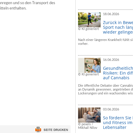
nregen und so den Transport des
itteln enthalten.
18.06.2026
Zurück in Bew
Sport nach län
© KI generiert
wieder geling
Nach einer längeren Krankheit fühlt si
vorher.
16.06.2026
Gesundheitlic
Risiken: Ein dif
© KI generiert
auf Cannabis
Die öffentliche Debatte über Cannabis
an Dynamik gewonnen, angetrieben du
Lockerungen und ein wachsendes wiss
03.06.2026
So fördern Sie
und Fitness i
© pexels /
Lebensalter
Mikhail Nilov