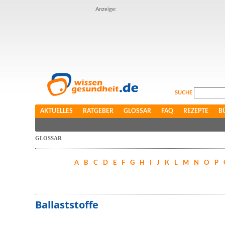
Anzeige:
SUCHE
AKTUELLES
RATGEBER
GLOSSAR
FAQ
REZEPTE
B
GLOSSAR
A
B
C
D
E
F
G
H
I
J
K
L
M
N
O
P
Ballaststoffe