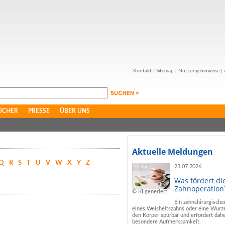
Kontakt
|
Sitemap
|
Nutzungshinweise
|
ÜCHER
PRESSE
ÜBER UNS
Aktuelle Meldungen
Q
R
S
T
U
V
W
X
Y
Z
23.07.2026
Was fördert di
Zahnoperation
© KI generiert
Ein zahnchirurgische
eines Weisheitszahns oder eine Wurze
den Körper spürbar und erfordert dahe
besondere Aufmerksamkeit.