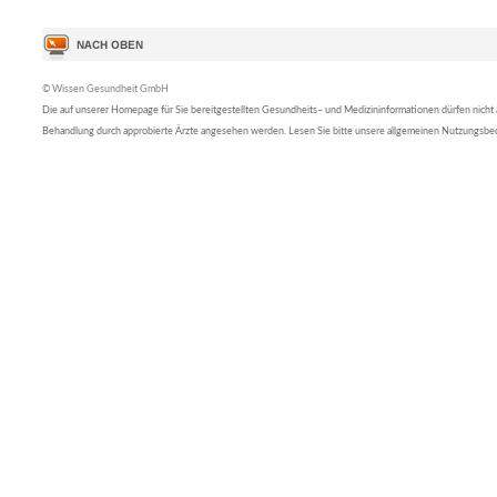
© Wissen Gesundheit GmbH
Die auf unserer Homepage für Sie bereitgestellten Gesundheits– und Medizininformationen dürfen nicht al
Behandlung durch approbierte Ärzte angesehen werden. Lesen Sie bitte unsere allgemeinen Nutzungsb