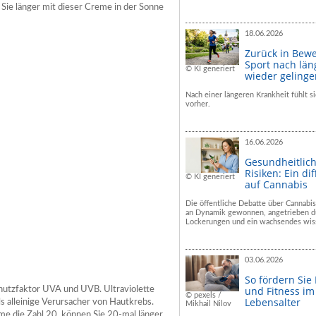
 Sie länger mit dieser Creme in der Sonne
18.06.2026
Zurück in Bew
Sport nach län
© KI generiert
wieder geling
Nach einer längeren Krankheit fühlt si
vorher.
16.06.2026
Gesundheitlic
Risiken: Ein dif
© KI generiert
auf Cannabis
Die öffentliche Debatte über Cannabis
an Dynamik gewonnen, angetrieben du
Lockerungen und ein wachsendes wiss
03.06.2026
So fördern Sie
und Fitness i
hutzfaktor UVA und UVB. Ultraviolette
© pexels /
Lebensalter
ls alleinige Verursacher von Hautkrebs.
Mikhail Nilov
me die Zahl 20, können Sie 20-mal länger