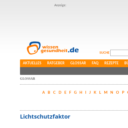
Anzeige:
SUCHE
AKTUELLES
RATGEBER
GLOSSAR
FAQ
REZEPTE
B
GLOSSAR
A
B
C
D
E
F
G
H
I
J
K
L
M
N
O
P
Lichtschutzfaktor