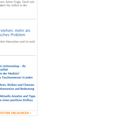
hren, keine Frage. Doch wie
aben Sie selbst in der
rstehen: mehr als
isches Problem
 viele Menschen und ist weit
.
on Uniformshop – Ihr
nalität
 in der Medizin?
s Taschenmesser in jeden
ahren, Risiken und Chancen
ktionsweise und Bedeutung
Aktuelle Ansätze und Tipps
 einen positiven Einfluss
EITERE MELDUNGEN >