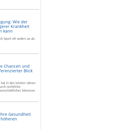
egung: Wie der
gerer Krankheit
en kann
ch Sport oft anders an als
he Chancen und
ferenzierter Blick
 hat in den letzten Jahren
rch rechtliche
enschaftliches Interesse.
 Ihre Gesundheit
m höheren