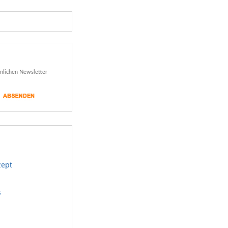
önlichen Newsletter
zept
s