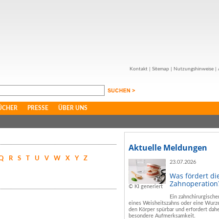
Kontakt
|
Sitemap
|
Nutzungshinweise
|
ÜCHER
PRESSE
ÜBER UNS
Aktuelle Meldungen
Q
R
S
T
U
V
W
X
Y
Z
23.07.2026
Was fördert di
Zahnoperation
© KI generiert
Ein zahnchirurgische
eines Weisheitszahns oder eine Wurze
den Körper spürbar und erfordert dahe
besondere Aufmerksamkeit.