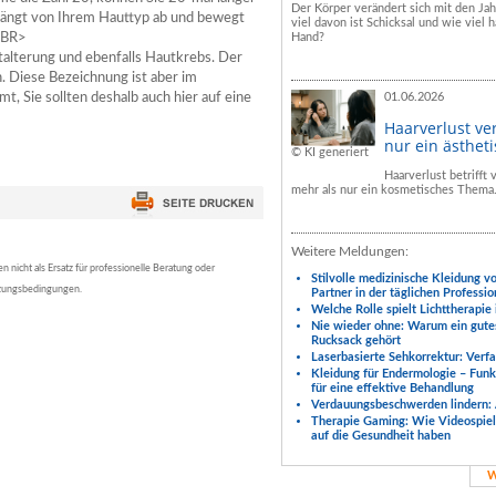
Der Körper verändert sich mit den Ja
, hängt von Ihrem Hauttyp ab und bewegt
viel davon ist Schicksal und wie viel h
< BR>
Hand?
utalterung und ebenfalls Hautkrebs. Der
n. Diese Bezeichnung ist aber im
t, Sie sollten deshalb auch hier auf eine
01.06.2026
Haarverlust ve
nur ein ästhet
© KI generiert
Haarverlust betrifft
mehr als nur ein kosmetisches Thema
Weitere Meldungen:
nicht als Ersatz für professionelle Beratung oder
Stilvolle medizinische Kleidung v
tzungsbedingungen.
Partner in der täglichen Professio
Welche Rolle spielt Lichttherapie
Nie wieder ohne: Warum ein gute
Rucksack gehört
Laserbasierte Sehkorrektur: Verf
Kleidung für Endermologie – Fun
für eine effektive Behandlung
Verdauungsbeschwerden lindern: 
Therapie Gaming: Wie Videospiele
auf die Gesundheit haben
W