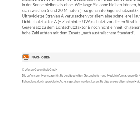
in der Sonne bleiben als ohne. Wie lange Sie ohne bleiben können
sich zwischen 5 und 20 Minuten (= so genannte Eigenschutzzeit).
Ultraviolette Strahlen A verursachen vor allem eine schnellere Ha
Lichtschutzfaktor A (= Zahl hinter UVA) schützt vor diesen Strahle
Gegensatz zu dem Lichtschutzfaktor B noch nicht einheitlich genorm
hohe Zahl achten mit dem Zusatz „nach australischem Standard“.
© Wissen Gesundheit GmbH
Die auf unserer Homepage für Sie bereitgestellten Gesundheits– und Medizininformationen dürfen 
Behandlung durch approbierte Ärzte angesehen werden. Lesen Sie bitte unsere allgemeinen Nu