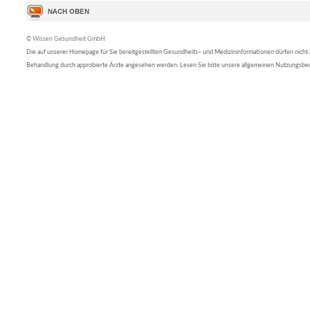
© Wissen Gesundheit GmbH
Die auf unserer Homepage für Sie bereitgestellten Gesundheits– und Medizininformationen dürfen nicht al
Behandlung durch approbierte Ärzte angesehen werden. Lesen Sie bitte unsere allgemeinen Nutzungsb