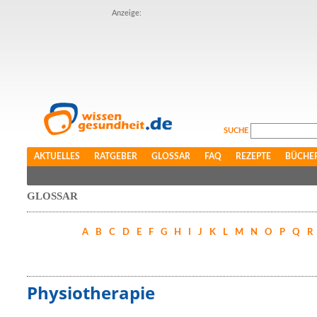
Anzeige:
SUCHE
AKTUELLES
RATGEBER
GLOSSAR
FAQ
REZEPTE
BÜCHE
GLOSSAR
A
B
C
D
E
F
G
H
I
J
K
L
M
N
O
P
Q
R
Physiotherapie