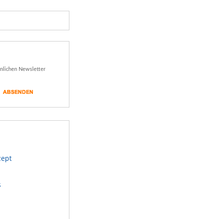
önlichen Newsletter
zept
s