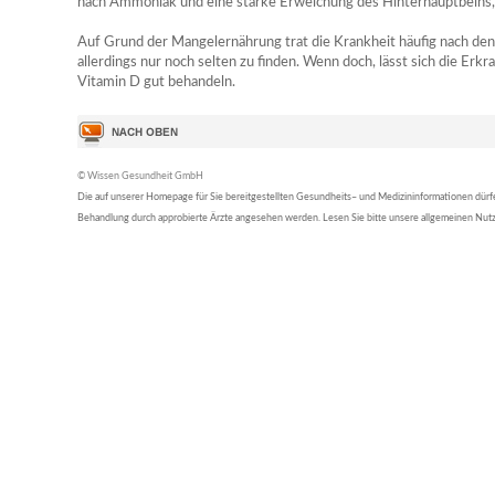
nach Ammoniak und eine starke Erweichung des Hinterhauptbeins, da
Auf Grund der Mangelernährung trat die Krankheit häufig nach den 
allerdings nur noch selten zu finden. Wenn doch, lässt sich die E
Vitamin D gut behandeln.
© Wissen Gesundheit GmbH
Die auf unserer Homepage für Sie bereitgestellten Gesundheits– und Medizininformationen dürfen 
Behandlung durch approbierte Ärzte angesehen werden. Lesen Sie bitte unsere allgemeinen Nu