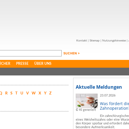
Kontakt
|
Sitemap
|
Nutzungshinweise
|
ÜCHER
PRESSE
ÜBER UNS
Aktuelle Meldungen
Q
R
S
T
U
V
W
X
Y
Z
23.07.2026
Was fördert di
Zahnoperation
© KI generiert
Ein zahnchirurgische
eines Weisheitszahns oder eine Wurze
den Körper spürbar und erfordert dahe
besondere Aufmerksamkeit.