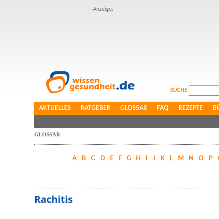
Anzeige:
SUCHE
AKTUELLES
RATGEBER
GLOSSAR
FAQ
REZEPTE
B
GLOSSAR
A
B
C
D
E
F
G
H
I
J
K
L
M
N
O
P
Rachitis