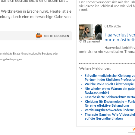
s sich deshalb leicht eindrücken lässt.
Der Körper verändert sich mit den Ja
viel davon ist Schicksal und wie viel h
Hand?
Weltkriegen in Erscheinung. Heute ist sie
rkrankung durch eine mehrwöchige Gabe von
01.06.2026
Haarverlust ve
nur ein ästhet
© KI generiert
Haarverlust betrifft
mehr als nur ein kosmetisches Thema
nicht als Ersatz für professionelle Beratung oder
tzungsbedingungen.
Weitere Meldungen:
Stilvolle medizinische Kleidung v
Partner in der täglichen Professio
Welche Rolle spielt Lichttherapie
Nie wieder ohne: Warum ein gute
Rucksack gehört
Laserbasierte Sehkorrektur: Verf
Kleidung für Endermologie – Fun
für eine effektive Behandlung
Verdauungsbeschwerden lindern: 
Therapie Gaming: Wie Videospiele
auf die Gesundheit haben
W