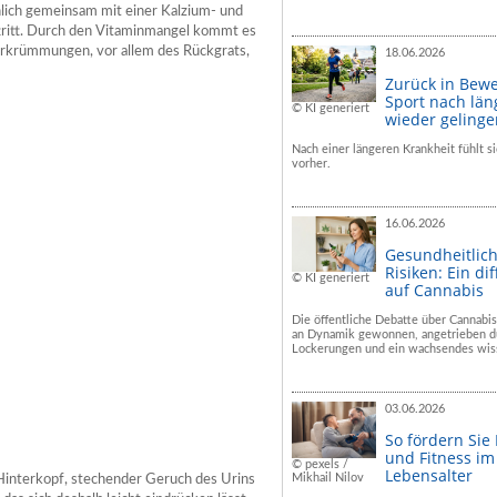
lich gemeinsam mit einer Kalzium- und
ftritt. Durch den Vitaminmangel kommt es
rkrümmungen, vor allem des Rückgrats,
18.06.2026
Zurück in Bew
Sport nach län
© KI generiert
wieder geling
Nach einer längeren Krankheit fühlt si
vorher.
16.06.2026
Gesundheitlic
Risiken: Ein dif
© KI generiert
auf Cannabis
Die öffentliche Debatte über Cannabis
an Dynamik gewonnen, angetrieben du
Lockerungen und ein wachsendes wiss
03.06.2026
So fördern Sie
und Fitness i
© pexels /
Lebensalter
Mikhail Nilov
Hinterkopf, stechender Geruch des Urins