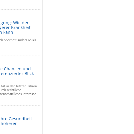
egung: Wie der
gerer Krankheit
en kann
ch Sport oft anders an als
he Chancen und
ferenzierter Blick
 hat in den letzten Jahren
rch rechtliche
enschaftliches Interesse.
 Ihre Gesundheit
m höheren