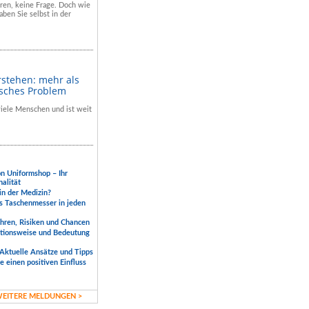
hren, keine Frage. Doch wie
aben Sie selbst in der
rstehen: mehr als
isches Problem
 viele Menschen und ist weit
.
on Uniformshop – Ihr
nalität
 in der Medizin?
s Taschenmesser in jeden
ahren, Risiken und Chancen
ktionsweise und Bedeutung
Aktuelle Ansätze und Tipps
 einen positiven Einfluss
EITERE MELDUNGEN >