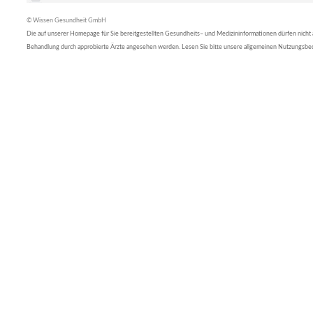
© Wissen Gesundheit GmbH
Die auf unserer Homepage für Sie bereitgestellten Gesundheits– und Medizininformationen dürfen nicht al
Behandlung durch approbierte Ärzte angesehen werden. Lesen Sie bitte unsere allgemeinen Nutzungsb