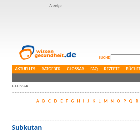
Anzeige:
SUCHE
AKTUELLES
RATGEBER
GLOSSAR
FAQ
REZEPTE
BÜCHE
GLOSSAR
A
B
C
D
E
F
G
H
I
J
K
L
M
N
O
P
Q
R
Subkutan