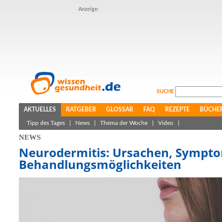
Anzeige:
SUCHE
AKTUELLES
RATGEBER
GLOSSAR
FAQ
REZEPTE
BÜCHE
Tipp des Tages
|
News
|
Thema der Woche
|
Video
|
NEWS
Neurodermitis: Ursachen, Sympt
Behandlungsmöglichkeiten