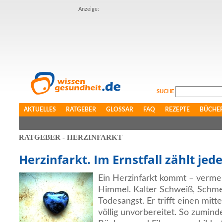
Anzeige:
SUCHE
AKTUELLES
RATGEBER
GLOSSAR
FAQ
REZEPTE
BÜCHE
RATGEBER - HERZINFARKT
Herzinfarkt. Im Ernstfall zählt jed
Ein Herzinfarkt kommt – vermei
Himmel. Kalter Schweiß, Schme
Todesangst. Er trifft einen mit
völlig unvorbereitet. So zumind