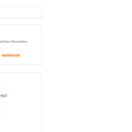
önlichen Newsletter
zept
s