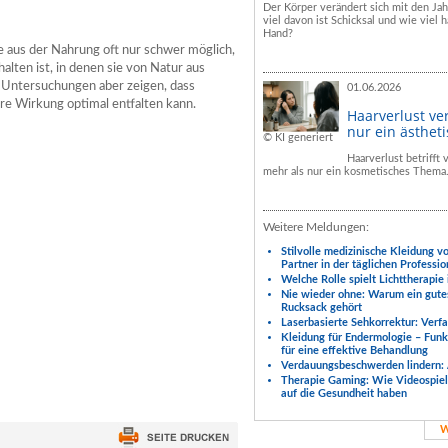
Der Körper verändert sich mit den Ja
viel davon ist Schicksal und wie viel h
Hand?
re aus der Nahrung oft nur schwer möglich,
halten ist, in denen sie von Natur aus
 Untersuchungen aber zeigen, dass
01.06.2026
re Wirkung optimal entfalten kann.
Haarverlust ve
nur ein ästhet
© KI generiert
Haarverlust betrifft
mehr als nur ein kosmetisches Thema
Weitere Meldungen:
Stilvolle medizinische Kleidung v
Partner in der täglichen Professio
Welche Rolle spielt Lichttherapie
Nie wieder ohne: Warum ein gute
Rucksack gehört
Laserbasierte Sehkorrektur: Verf
Kleidung für Endermologie – Fun
für eine effektive Behandlung
Verdauungsbeschwerden lindern: 
Therapie Gaming: Wie Videospiele
auf die Gesundheit haben
W