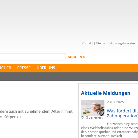
Kontakt
|
Sitemap
|
Nutzungshinweise
|
ÜCHER
PRESSE
ÜBER UNS
Aktuelle Meldungen
23.07.2026
Was fördert di
ondern auch mit zunehmendem Alter nimmt
Zahnoperation
m Körper zu.
© KI generiert
Ein zahnchirurgische
eines Weisheitszahns oder eine Wurze
den Körper spürbar und erfordert dahe
besondere Aufmerksamkeit.