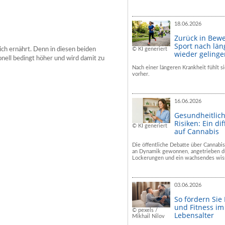
18.06.2026
Zurück in Bew
Sport nach län
© KI generiert
ch ernährt. Denn in diesen beiden
wieder geling
nell bedingt höher und wird damit zu
Nach einer längeren Krankheit fühlt si
vorher.
16.06.2026
Gesundheitlic
Risiken: Ein dif
© KI generiert
auf Cannabis
Die öffentliche Debatte über Cannabis
an Dynamik gewonnen, angetrieben du
Lockerungen und ein wachsendes wiss
03.06.2026
So fördern Sie
und Fitness i
© pexels /
Lebensalter
Mikhail Nilov