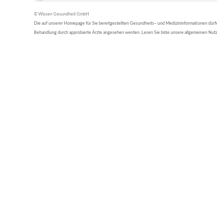
© Wissen Gesundheit GmbH
Die auf unserer Homepage für Sie bereitgestellten Gesundheits– und Medizininformationen dürfen 
Behandlung durch approbierte Ärzte angesehen werden. Lesen Sie bitte unsere allgemeinen Nu