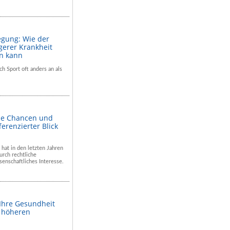
egung: Wie der
gerer Krankheit
en kann
ch Sport oft anders an als
he Chancen und
ferenzierter Blick
 hat in den letzten Jahren
rch rechtliche
enschaftliches Interesse.
 Ihre Gesundheit
m höheren