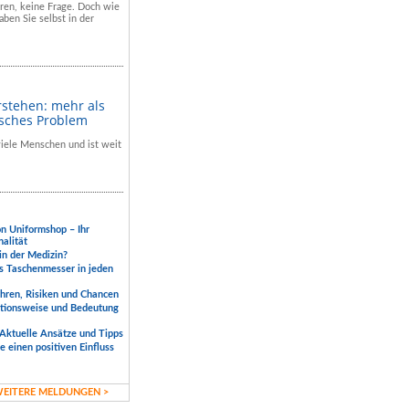
hren, keine Frage. Doch wie
aben Sie selbst in der
rstehen: mehr als
isches Problem
 viele Menschen und ist weit
.
on Uniformshop – Ihr
nalität
 in der Medizin?
s Taschenmesser in jeden
ahren, Risiken und Chancen
ktionsweise und Bedeutung
Aktuelle Ansätze und Tipps
 einen positiven Einfluss
EITERE MELDUNGEN >