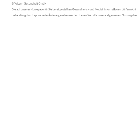
© Wissen Gesundheit GmbH
Die auf unserer Homepage für Sie bereitgestellten Gesundheits– und Medizininformationen dürfen nicht al
Behandlung durch approbierte Ärzte angesehen werden. Lesen Sie bitte unsere allgemeinen Nutzungsb