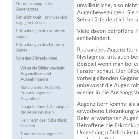
Untersuchungen des
unwillkürliche, also nich
Augenarztes
Augenbewegungen. Sie se
Fehlsichtigkeit - und was sich
Sehschärfe deutlich hera
dagegen tun lässt
Viele davon betroffene P
Erkrankungen des vorderen
Auges
sehbehindert.
Erkrankungen des hinteren
Ruckartiges Augenzitter
Auges
Nystagmus, tritt auch be
Sonstige Erkrankungen
Beispiel wenn man bei e
Wenn die Bilder wackeln:
Fenster schaut. Der Blick
Augenzittern und
vorbeigleitenden Gegens
Augenflimmern
unbewusst die Augen mi
Rund um den Augapfel:
wieder in die Ausgangsst
Erkrankungen der
Augenhöhle
Augenzittern kommt als 
Doppeltsehen: Lähmungen
erworbene Erkrankung vo
der Augenmuskeln
Beim erworbenen Augenz
Kein harmloser Silberblick:
Betroffene die Erkrankun
Schielen
Umgebung plötzlich instab
Tumorerkrankungen des