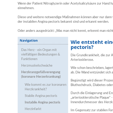
Wenn der Patient Nitroglyzerin oder Acetylsalicylsäure zur Hand h
einnehmen.
Diese und weitere notwendige Maßnahmen können aber nur dann 
der instabilen Angina pectoris bekannt sind und erkannt werden.
Oder anders ausgedrückt: „Was man nicht kennt, erkennt man nicht
Navigation
Wie entsteht ein
pectoris?
Das Herz - ein Organ mit
vielfältigen Bedeutungen &
Die Grundkrankheit, die zur An
Funktionen
Arteriosklerose.
Herzmuskelschwäche
Wie schon beschrieben, lager
Herzkranzgefäßverengung
ab. Die Wand entzündet sich an
(koronare Herzerkrankung)
Begünstigt wird dieser Proze
Wie kommt es zur koronaren
Bluthochdruck, Diabetes oder
Herzkrankheit?
Durch die Einlagerung und En
Stabile Angina pectoris
„arteriosklerotische Plaque“
Innendurchmesser des Herzk
Instabile Angina pectoris
Herzinfarkt
Im Gegensatz zur stabilen For