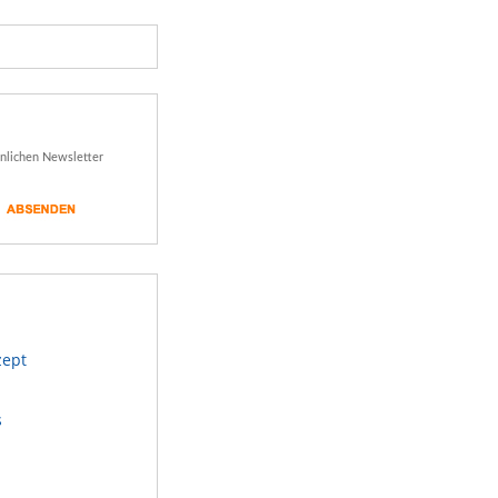
önlichen Newsletter
zept
s