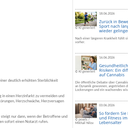
18.06.2026
Zurück in Bew
Sport nach län
© KI generiert
wieder geling
Nach einer längeren Krankheit fühlt si
vorher.
16.06.2026
Gesundheitlic
Risiken: Ein dif
© KI generiert
auf Cannabis
 einer deutlich erhöhten Sterblichkeit
Die öffentliche Debatte über Cannabis
an Dynamik gewonnen, angetrieben du
Lockerungen und ein wachsendes wiss
g in einen Herzinfarkt zu vermeiden und
störungen, Herzschwäche, Herzversagen
03.06.2026
So fördern Sie
 steigt nur dann, wenn der Betroffene und
und Fitness i
© pexels /
Lebensalter
n sofort einen Notarzt rufen.
Mikhail Nilov