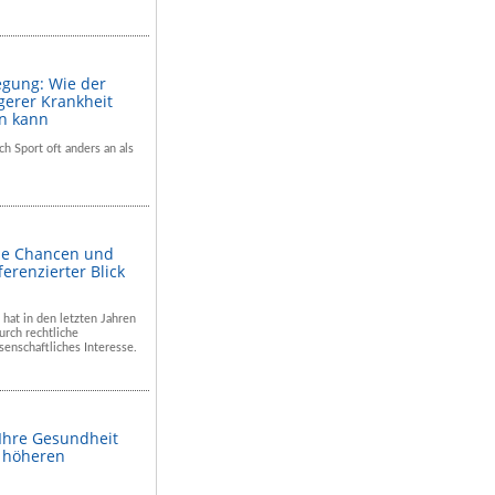
egung: Wie der
gerer Krankheit
en kann
ch Sport oft anders an als
he Chancen und
ferenzierter Blick
 hat in den letzten Jahren
rch rechtliche
enschaftliches Interesse.
 Ihre Gesundheit
m höheren