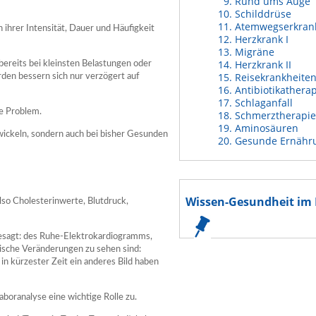
Rund ums Auge
Schilddrüse
Atemwegserkran
in ihrer Intensität, Dauer und Häufigkeit
Herzkrank I
Migräne
Herzkrank II
ereits bei kleinsten Belastungen oder
Reisekrankheite
rden bessern sich nur verzögert auf
Antibiotikathera
Schlaganfall
te Problem.
Schmerztherapie
Aminosäuren
twickeln, sondern auch bei bisher Gesunden
Gesunde Ernähr
Wissen-Gesundheit im 
also Cholesterinwerte, Blutdruck,
esagt: des Ruhe-Elektrokardiogramms,
pische Veränderungen zu sehen sind:
n kürzester Zeit ein anderes Bild haben
oranalyse eine wichtige Rolle zu.