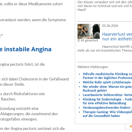
Der Körper verändert sich mit den Ja
at, sollte er diese Medikamente sofort
viel davon ist Schicksal und wie viel h
Hand?
veranlasst werden, wenn die Symptome
01.06.2026
Haarverlust ve
!“
nur ein ästhet
© KI generiert
e instabile Angina
Haarverlust betrifft
mehr als nur ein kosmetisches Thema
gina pectoris führt, ist die
Weitere Meldungen:
Stilvolle medizinische Kleidung v
Partner in der täglichen Professio
t sich dabei Cholesterin in der Gefäßwand
Welche Rolle spielt Lichttherapie
 dieser Stelle.
Nie wieder ohne: Warum ein gute
Rucksack gehört
ss durch Risikofaktoren wie
Laserbasierte Sehkorrektur: Verf
 Rauchen.
Kleidung für Endermologie – Fun
für eine effektive Behandlung
Verdauungsbeschwerden lindern: 
tzündung entsteht eine
Therapie Gaming: Wie Videospiele
 - Ablagerungen, die zunehmend den
auf die Gesundheit haben
ranzgefäßes einengen.
W
m der Angina pectoris zeichnet sich die