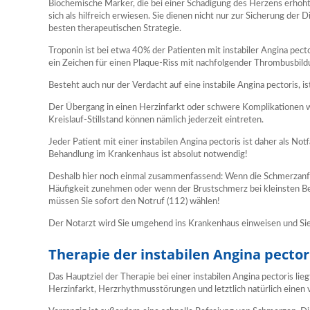
Biochemische Marker, die bei einer Schädigung des Herzens erhöht 
sich als hilfreich erwiesen. Sie dienen nicht nur zur Sicherung der
besten therapeutischen Strategie.
Troponin ist bei etwa 40% der Patienten mit instabiler Angina pecto
ein Zeichen für einen Plaque-Riss mit nachfolgender Thrombusbild
Besteht auch nur der Verdacht auf eine instabile Angina pectoris, is
Der Übergang in einen Herzinfarkt oder schwere Komplikationen
Kreislauf-Stillstand können nämlich jederzeit eintreten.
Jeder Patient mit einer instabilen Angina pectoris ist daher als N
Behandlung im Krankenhaus ist absolut notwendig!
Deshalb hier noch einmal zusammenfassend: Wenn die Schmerzanfäll
Häufigkeit zunehmen oder wenn der Brustschmerz bei kleinsten Bel
müssen Sie sofort den Notruf (112) wählen!
Der Notarzt wird Sie umgehend ins Krankenhaus einweisen und Sie 
Therapie der instabilen Angina pector
Das Hauptziel der Therapie bei einer instabilen Angina pectoris lie
Herzinfarkt, Herzrhythmusstörungen und letztlich natürlich einen 