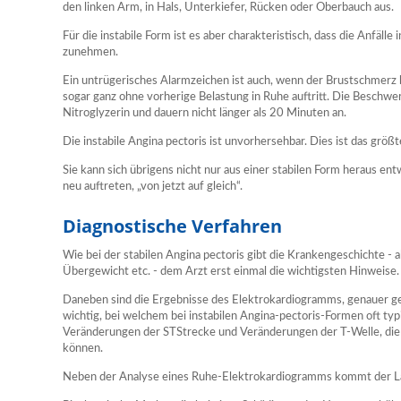
den linken Arm, in Hals, Unterkiefer, Rücken oder Oberbauch aus.
Für die instabile Form ist es aber charakteristisch, dass die Anfälle 
zunehmen.
Ein untrügerisches Alarmzeichen ist auch, wenn der Brustschmerz b
sogar ganz ohne vorherige Belastung in Ruhe auftritt. Die Beschwe
Nitroglyzerin und dauern nicht länger als 20 Minuten an.
Die instabile Angina pectoris ist unvorhersehbar. Dies ist das größ
Sie kann sich übrigens nicht nur aus einer stabilen Form heraus en
neu auftreten, „von jetzt auf gleich“.
Diagnostische Verfahren
Wie bei der stabilen Angina pectoris gibt die Krankengeschichte - 
Übergewicht etc. - dem Arzt erst einmal die wichtigsten Hinweise.
Daneben sind die Ergebnisse des Elektrokardiogramms, genauer g
wichtig, bei welchem bei instabilen Angina-pectoris-Formen oft ty
Veränderungen der STStrecke und Veränderungen der T-Welle, die i
können.
Neben der Analyse eines Ruhe-Elektrokardiogramms kommt der Lab