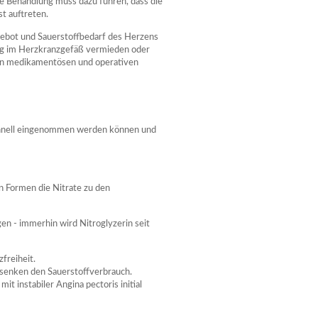
e Behandlung muss dazu führen, dass die
t auftreten.
ebot und Sauerstoffbedarf des Herzens
ung im Herzkranzgefäß vermieden oder
en medikamentösen und operativen
schnell eingenommen werden können und
en Formen die Nitrate zu den
gen - immerhin wird Nitroglyzerin seit
freiheit.
d senken den Sauerstoffverbrauch.
mit instabiler Angina pectoris initial