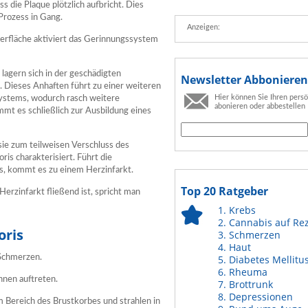
ss die Plaque plötzlich aufbricht. Dies
Prozess in Gang.
Anzeigen:
erfläche aktiviert das Gerinnungssystem
lagern sich in der geschädigten
Newsletter Abbonieren
. Dieses Anhaften führt zu einer weiteren
Hier können Sie Ihren pers
ystems, wodurch rasch weitere
abonieren oder abbestellen
mt es schließlich zur Ausbildung eines
sie zum teilweisen Verschluss des
oris charakterisiert. Führt die
s, kommt es zu einem Herzinfarkt.
Top 20 Ratgeber
erzinfarkt fließend ist, spricht man
Krebs
Cannabis auf Re
oris
Schmerzen
Haut
 Schmerzen.
Diabetes Mellitu
Rheuma
nen auftreten.
Brottrunk
Depressionen
m Bereich des Brustkorbes und strahlen in