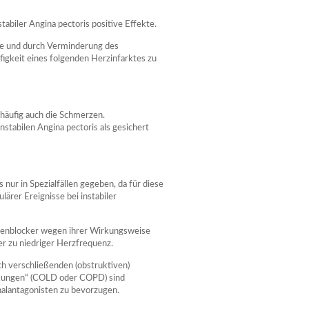
tabiler Angina pectoris positive Effekte.
e und durch Verminderung des
figkeit eines folgenden Herzinfarktes zu
häufig auch die Schmerzen.
nstabilen Angina pectoris als gesichert
 nur in Spezialfällen gegeben, da für diese
ärer Ereignisse bei instabiler
enblocker wegen ihrer Wirkungsweise
er zu niedriger Herzfrequenz.
ch verschließenden (obstruktiven)
ankungen“ (COLD oder COPD) sind
nalantagonisten zu bevorzugen.