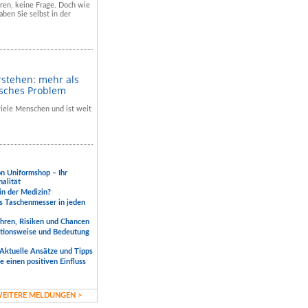
hren, keine Frage. Doch wie
aben Sie selbst in der
rstehen: mehr als
isches Problem
 viele Menschen und ist weit
.
on Uniformshop – Ihr
nalität
 in der Medizin?
s Taschenmesser in jeden
ahren, Risiken und Chancen
ktionsweise und Bedeutung
Aktuelle Ansätze und Tipps
 einen positiven Einfluss
EITERE MELDUNGEN >