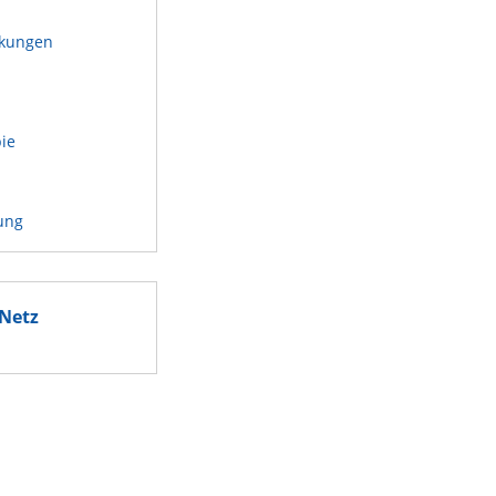
kungen
n
pie
ung
Netz