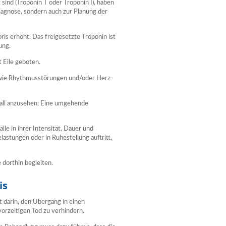
sind (Troponin T oder Troponin I), haben
 Diagnose, sondern auch zur Planung der
ris erhöht. Das freigesetzte Troponin ist
ung.
t Eile geboten.
 wie Rhythmusstörungen und/oder Herz-
otfall anzusehen: Eine umgehende
e in ihrer Intensität, Dauer und
astungen oder in Ruhestellung auftritt,
dorthin begleiten.
is
gt darin, den Übergang in einen
vorzeitigen Tod zu verhindern.