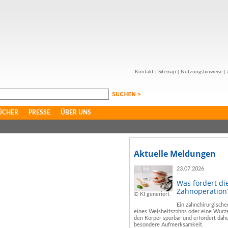
Kontakt
|
Sitemap
|
Nutzungshinweise
|
ÜCHER
PRESSE
ÜBER UNS
Aktuelle Meldungen
23.07.2026
Was fördert di
Zahnoperation
© KI generiert
Ein zahnchirurgische
eines Weisheitszahns oder eine Wurze
den Körper spürbar und erfordert dahe
besondere Aufmerksamkeit.