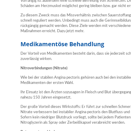
Vorrangig ist außerdem eine schnelle Befreiung von Schmerzen. Di
Schäden am Herzmuskel möglichst gering bleiben bzw. gar nicht ers
Zu diesem Zweck muss das Missverhältnis zwischen Sauerstoffang
schnell reguliert werden. Unbedingt muss auch die Gerinnselbild
rückgängig gemacht werden. Diese Ziele werden mit verschieden
Maßnahmen erreicht. Dazu jetzt mehr.
Medikamentöse Behandlung
Der Vorteil von Medikamenten besteht darin, dass sie jederzeit 
zuverlässig wirken.
Nitroverbindungen (Nitrate)
Wie bei der stabilen Angina pectoris gehören auch bei den instabil
Medikamenten der ersten Wahl.
Ihr Einsatz ist den Ärzten sozusagen in Fleisch und Blut übergegan
nahezu 150 Jahren eingesetzt.
Der große Vorteil dieses Wirkstoffs: Er führt zur schnellen Schmerz
Nitrate verbessern bei instabiler Angina pectoris den Blutfluss un
Sofern kein niedriger Blutdruck vorliegt, sollte bei jedem Patienten 
Nitroglyzerin als Spray oder Zerbeißkapsel verabreicht werden.