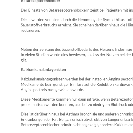
Betarezeptorenblocker
Der Einsatz von Betarezeptorenblockern zeigt bei Patienten mit ins
Diese werden vor allem durch die Hemmung der Sympathikusstoff
Sauerstoffverbrauchs erreicht. Sie scheinen darüber hinaus die Häu
reduzieren.
Neben der Senkung des Sauerstoffbedarfs des Herzens lindern sie 
In vielen Studien wurde dies bewiesen, so dass der Nutzen bei der i
gilt.
Kalziumkanalantagonisten
Kalziumkanalantagonisten werden bei der instabilen Angina pectoris
Medikamente kein günstiger Einfluss auf die Reduktion kardiovaskul
Angina pectoris nachgewiesen wurde.
Diese Medikamente kommen nur dann infrage, wenn Betarezeptor
problematisch werden könnten, also bei zu niedrigem Blutdruck od
Dies ist darüber hinaus bei Asthma bronchiale und anderen chronis
Erkrankungen der Fall. Bei „chronisch ob-struktiven Lungenerkr
Betarezeptorenblocker primär nicht angezeigt, sondern Kalziumka