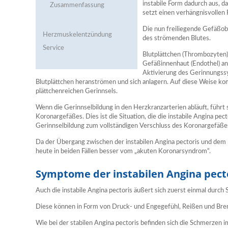
instabile Form dadurch aus, da
Zusammenfassung
setzt einen verhängnisvollen 
Die nun freiliegende Gefäßob
Herzmuskelentzündung
des strömenden Blutes.
Service
Blutplättchen (Thrombozyten) 
Gefäßinnenhaut (Endothel) an
Aktivierung des Gerinnungss
Blutplättchen heranströmen und sich anlagern. Auf diese Weise kom
plättchenreichen Gerinnsels.
Wenn die Gerinnselbildung in den Herzkranzarterien abläuft, führt 
Koronargefäßes. Dies ist die Situation, die die instabile Angina pect
Gerinnselbildung zum vollständigen Verschluss des Koronargefäße
Da der Übergang zwischen der instabilen Angina pectoris und dem H
heute in beiden Fällen besser vom „akuten Koronarsyndrom“.
Symptome der instabilen Angina pect
Auch die instabile Angina pectoris äußert sich zuerst einmal durch
Diese können in Form von Druck- und Engegefühl, Reißen und Bren
Wie bei der stabilen Angina pectoris befinden sich die Schmerzen i