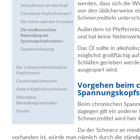
werden, dass sich die W
Schraubstock um den Kopf
von den üblicherweise e
Chronische Kopfschmerzen?
Schmerzmitteln untersch
Die Suche nach den Ursachen
Außerdem ist Pfefferminz
Die medikamentöse
Behandlung bei
und hat keine Nebenwir
Spannungskopfschmerz
Das Öl sollte in alkoholi
Zusammenfassung
möglichst großflächig au
Schläfen gerieben werde
Der schmerzmittel­induzierte
ausgespart wird.
Kopfschmerz
Clusterkopfschmerzen
Vorgehen beim 
Spannungskopf
Andere Kopfschmerzformen
Alternative
Behandlungsmethoden
Beim chronischen Spann
dagegen gilt ein anderer
Service
Schmerzmittel wird hier k
Da der Schmerz an mind
vorhanden ist, würde man nämlich durch die ständ