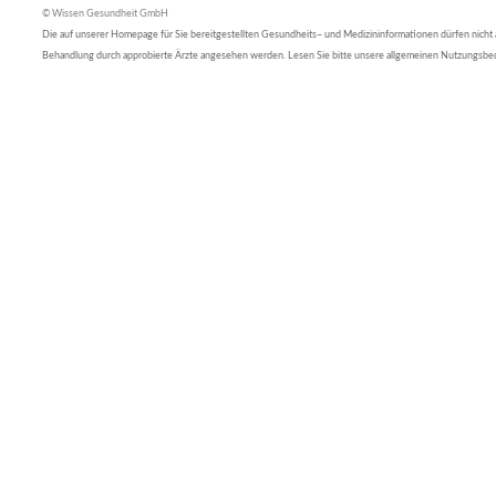
© Wissen Gesundheit GmbH
Die auf unserer Homepage für Sie bereitgestellten Gesundheits– und Medizininformationen dürfen nicht al
Behandlung durch approbierte Ärzte angesehen werden. Lesen Sie bitte unsere allgemeinen Nutzungsb