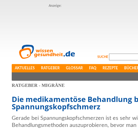
Anzeige:
SUCHE
AKTUELLES
RATGEBER
GLOSSAR
FAQ
REZEPTE
BÜCHE
RATGEBER - MIGRÄNE
Die medikamentöse Behandlung b
Spannungskopfschmerz
Gerade bei Spannungskopfschmerzen ist es sehr wich
Behandlungsmethoden auszuprobieren, bevor man 