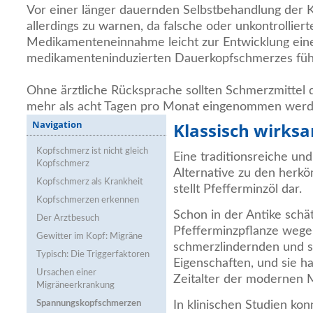
Vor einer länger dauernden Selbstbehandlung der 
allerdings zu warnen, da falsche oder unkontrolliert
Medikamenteneinnahme leicht zur Entwicklung ein
medikamenteninduzierten Dauerkopfschmerzes füh
Ohne ärztliche Rücksprache sollten Schmerzmittel d
mehr als acht Tagen pro Monat eingenommen werd
Navigation
Klassisch wirks
Kopfschmerz ist nicht gleich
Eine traditionsreiche un
Kopfschmerz
Alternative zu den herk
Kopfschmerz als Krankheit
stellt Pfefferminzöl dar.
Kopfschmerzen erkennen
Schon in der Antike schä
Der Arztbesuch
Pfefferminzpflanze wege
Gewitter im Kopf: Migräne
schmerzlindernden und 
Typisch: Die Triggerfaktoren
Eigenschaften, und sie ha
Ursachen einer
Zeitalter der modernen 
Migräneerkrankung
Spannungskopfschmerzen
In klinischen Studien ko